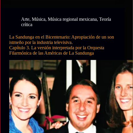
Bicentenario:
Apropiación
de
Arte
,
Música
,
Música regional mexicana
,
Teoría
un
crítica
Son
Istmeño
La Sandunga en el Bicentenario: Apropiación de un son
por
istmeño por la industria televisiva.
la
Capítulo 3. La versión interpretada por la Orquesta
Industria
Filarmónica de las Américas de La Sandunga
Televisiva.
Capítulo
4.
Orígenes
y
desarrollo
de
La
Sandunga