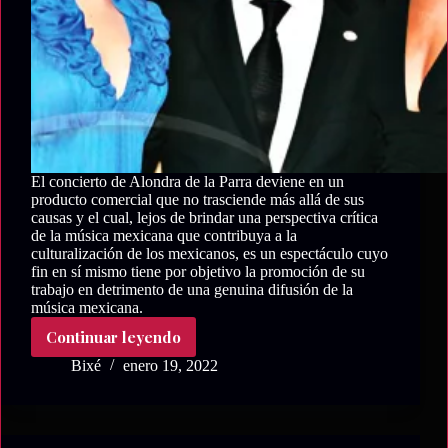
El concierto de Alondra de la Parra deviene en un
producto comercial que no trasciende más allá de sus
causas y el cual, lejos de brindar una perspectiva crítica
de la música mexicana que contribuya a la
culturalización de los mexicanos, es un espectáculo cuyo
fin en sí mismo tiene por objetivo la promoción de su
trabajo en detrimento de una genuina difusión de la
música mexicana.
Continuar leyendo
La
Sandunga
Bixé
enero 19, 2022
en
el
Bicentenario:
Apropiación