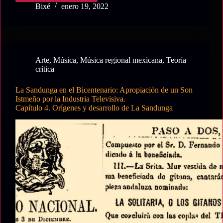
Sandunga
Bixé
enero 19, 2022
en
el
Bicentenario:
Apropiación
de
Arte
,
Música
,
Música regional mexicana
,
Teoría
un
crítica
Son
Istmeño
La Sandunga en el Bicentenario: Apropiación de un Son
por
Istmeño por la Industria Televisiva.
la
Capítulo 4. Orígenes y desarrollo de La Sandunga
Industria
Televisiva.
Capítulo
5.
La
Sandunga
y
su
interpretación
musical
en