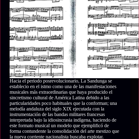
apropiación
de
la
tradición
Hacia el periodo posrevolucionario, La Sandunga se
establecio en el istmo como una de las manifestaciones
musicales más extraordinarias que haya producido el
sincretismo cultural de América Latina debido a las
particularidades poco habituales que la conforman; una
melodía andaluza del siglo XIX ejecutada con la
instrumentación de las bandas militares francesas
interpretada bajo la idiosincrasia indígena, haciendo de
este formato musical un modelo que ejemplificó de
forma contundente la consolidación del arte mestizo que
la nueva corriente nacionalista buscaba explotar.