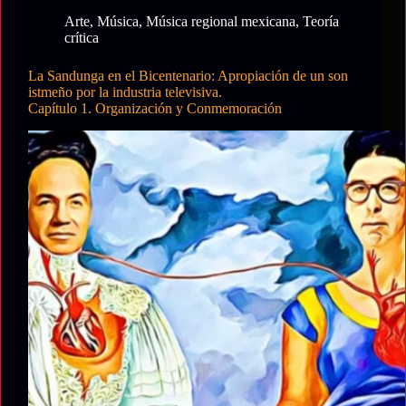
de
Arte
,
Música
,
Música regional mexicana
,
Teoría
un
crítica
son
istmeño
La Sandunga en el Bicentenario: Apropiación de un son
por
istmeño por la industria televisiva.
la
Capítulo 1. Organización y Conmemoración
industria
televisiva.
Capítulo
2.
El
Ángel
de
la
independencia,
monumento
legitimado
y
legitimador
de
la
historia