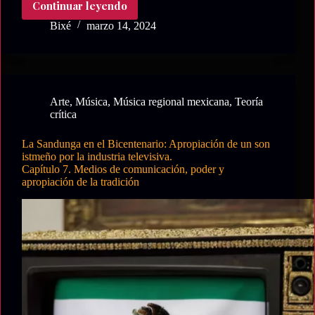
Continuar leyendo
Conclusiones
y
Bixé
marzo 14, 2024
Anexos
a
La
Sandunga
en
Arte
,
Música
,
Música regional mexicana
,
Teoría
el
crítica
Bicentenario:
Apropiación
La Sandunga en el Bicentenario: Apropiación de un son
de
istmeño por la industria televisiva.
un
Capítulo 7. Medios de comunicación, poder y
son
apropiación de la tradición
istmeño
por
la
industria
televisiva.