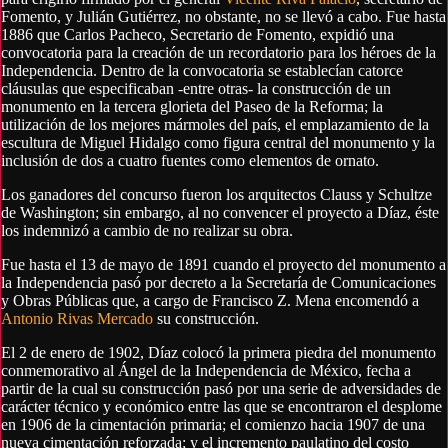
Fomento, y Julián Gutiérrez, no obstante, no se llevó a cabo. Fue hasta
1886 que Carlos Pacheco, Secretario de Fomento, expidió una
convocatoria para la creación de un recordatorio para los héroes de la
Independencia. Dentro de la convocatoria se establecían catorce
cláusulas que especificaban -entre otras- la construcción de un
monumento en la tercera glorieta del Paseo de la Reforma; la
utilización de los mejores mármoles del país, el emplazamiento de la
escultura de Miguel Hidalgo como figura central del monumento y la
inclusión de dos a cuatro fuentes como elementos de ornato.
Los ganadores del concurso fueron los arquitectos Clauss y Schultze
de Washington; sin embargo, al no convencer el proyecto a Díaz, éste
los indemnizó a cambio de no realizar su obra.
Fue hasta el 13 de mayo de 1891 cuando el proyecto del monumento a
la Independencia pasó por decreto a la Secretaría de Comunicaciones
y Obras Públicas que, a cargo de Francisco Z. Mena encomendó a
Antonio Rivas Mercado
su construcción.
El 2 de enero de 1902, Díaz colocó la primera piedra del monumento
conmemorativo al Ángel de la Independencia de México, fecha a
partir de la cual su construcción pasó por una serie de adversidades de
carácter técnico y económico entre las que se encontraron el desplome
en 1906 de la cimentación primaria; el comienzo hacia 1907 de una
nueva cimentación reforzada; y el incremento paulatino del costo