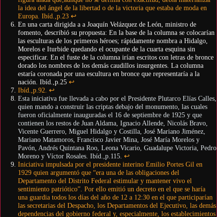
la idea del ángel de la libertad o de la victoria que estaba de moda en
Europa. Ibíd.,p.23
↩︎
En una carta dirigida a a Joaquín Velázquez de León, ministro de
fomento, describió su propuesta: En la base de la columna se colocarían
las esculturas de los primeros héroes; rápidamente nombra a Hidalgo,
Morelos e Iturbide quedando el ocupante de la cuarta esquina sin
especificar. En el fuste de la columna irían escritos con letras de bronce
dorado los nombres de los demás caudillos insurgentes. La columna
estaría coronada por una escultura en bronce que representaría a la
nación. Ibíd.,p.25
↩︎
Ibíd.,p.92.
↩︎
Esta iniciativa fue llevada a cabo por el Presidente Plutarco Elías Calles,
quien mando a construir las criptas debajo del monumento, las cuales
fueron oficialmente inauguradas el 16 de septiembre de 1925 y que
contienen los restos de Juan Aldama, Ignacio Allende, Nicolás Bravo,
Vicente Guerrero, Miguel Hidalgo y Costilla, José Mariano Jiménez,
Mariano Matamoros, Francisco Javier Mina, José María Morelos y
Pavón, Andrés Quintana Roo, Leona Vicario, Guadalupe Victoria, Pedro
Moreno y Víctor Rosales. Ibíd.,p.115.
↩︎
Iniciativa impulsada por el presidente interino Emilio Portes Gil en
1929 quien argumentó que “era una de las obligaciones del
Departamento del Distrito Federal estimular y mantener vivo el
sentimiento patriótico”. Por ello emitió un decreto en el que se haría
una guardia todos los días del año de 12 a 12:30 en el que participarían
las secretarias del Despacho, los Departamentos del Ejecutivo, las demás
dependencias del gobierno federal y, especialmente, los establecimientos