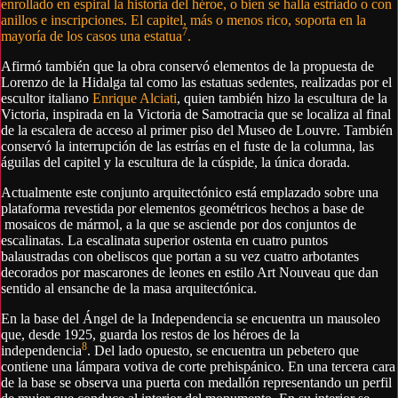
enrollado en espiral la historia del héroe, o bien se halla estriado o con
anillos e inscripciones. El capitel, más o menos rico, soporta en la
7
mayoría de los casos una estatua
.
Afirmó también que la obra conservó elementos de la propuesta de
Lorenzo de la Hidalga tal como las estatuas sedentes, realizadas por el
escultor italiano
Enrique Alciati
, quien también hizo la escultura de la
Victoria, inspirada en la Victoria de Samotracia que se localiza al final
de la escalera de acceso al primer piso del Museo de Louvre. También
conservó la interrupción de las estrías en el fuste de la columna, las
águilas del capitel y la escultura de la cúspide, la única dorada.
Actualmente este conjunto arquitectónico está emplazado sobre una
plataforma revestida por elementos geométricos hechos a base de
mosaicos de mármol, a la que se asciende por dos conjuntos de
escalinatas. La escalinata superior ostenta en cuatro puntos
balaustradas con obeliscos que portan a su vez cuatro arbotantes
decorados por mascarones de leones en estilo Art Nouveau que dan
sentido al ensanche de la masa arquitectónica.
En la base del Ángel de la Independencia se encuentra un mausoleo
que, desde 1925, guarda los restos de los héroes de la
8
independencia
. Del lado opuesto, se encuentra un pebetero que
contiene una lámpara votiva de corte prehispánico. En una tercera cara
de la base se observa una puerta con medallón representando un perfil