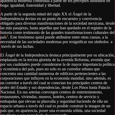
apariencia moderna construida a partir de los preceptos ilustrados en
boga: igualdad, fraternidad y libertad.
A partir de la segunda mitad del siglo XX el Ángel de la
Independencia devino en un punto de encuentro y convivencia
obligado para diversas manifestaciones de la sociedad mexicana, desde
las más pasajeras, hasta aquellas que han quedado en el registro de la
historia como testimonio de las grandes transformaciones culturales del
1
país
.
Este fenómeno quizá puede atribuirse entre otras causas, a la
necesidad de las sociedades modernas por resignificar sus símbolos a
través de sus luchas.
El Ángel de la Independencia destaca principalmente por su ubicación,
emplazada en la tercera glorieta de la avenida Reforma, avenida que
por sus cualidades puede considerarse la de mayor importancia política
y económica del país, pues no solo es un corredor urbano que
concentra una cantidad numerosa de edificios pertenecientes a las
corporaciones que influyen en la economía mundial, sino además, es
un corredor a través del cual se conectan los principales centros de
poder del Estado y sus dependencias, desde Los Pinos hasta Palacio
Nacional. En sus arterias convergen centros de entretenimiento,
restaurantes, viviendas, museos, hoteles, centros de servicio y
embajadas que elevan su plusvalía y seguridad haciendo de ella un
espacio urbano a través del cual es posible construir la imagen de un
país que, en apariencia, posee una economía sólida, una sociedad