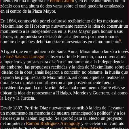
intento en una litografía de
Pedro Gualdi
y en el levantamiento de un
zócalo con una altura de dos varas sobre el cual quedaría emplazado
en el centro de la Plaza Mayor.
En 1864, conmovido por el caluroso recibimiento de los mexicanos,
Maximiliano de Habsburgo nuevamente retomó la idea de construir un
monumento a la independencia en la Plaza Mayor para honrar a sus
héroes, su propuesta se destacó de las anteriores por mencionar el
6
nombre de quienes deberían estar representados en el monumento
.
Al igual que en el gobierno de Santa Anna, Maximiliano lanzó a través
de
José Salazar Ilarregui
, subsecretario de Fomento, una convocatoria
a ingenieros y artistas para diseñar el monumento a la Independencia,
sin embargo, las propuestas recibidas y la idea de Maximiliano sobre el
diseño de la obra jamás llegaron a coincidir, no obstante, la huella que
dejaron las propuestas de Maximiliano, así como aquellas realizadas
durante su mandato contribuyeron a que posteriormente fueran
consideradas para la realización del actual monumento. Entre ellas se
ubican la idea de representar a Hidalgo, Morelos y Guerrero, así como
la Ley y la Justicia.
Desde 1887, Porfirio Díaz nuevamente concibió la idea de “levantar
un monumento en memoria de nuestra emancipación política” y a los
héroes que la habían logrado. Se aprobó para tal efecto un proyecto
del arquitecto
Ramón Rodríguez Arrangoity
y se celebró un contrato
para erigirlo firmado por el general
Vicente Riva Palacio
, secretario de