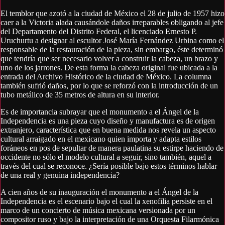
El temblor que azotó a la ciudad de México el 28 de julio de 1957 hizo
caer a la Victoria alada causándole daños irreparables obligando al jefe
del Departamento del Distrito Federal, el licenciado Ernesto P.
Uruchurtu a designar al escultor José María Fernández Urbina como el
responsable de la restauración de la pieza, sin embargo, éste determinó
que tendría que ser necesario volver a construir la cabeza, un brazo y
uno de los jarrones. De esta forma la cabeza original fue ubicada a la
entrada del Archivo Histórico de la ciudad de México. La columna
también sufrió daños, por lo que se reforzó con la introducción de un
tubo metálico de 35 metros de altura en su interior.
Es de importancia subrayar que el monumento a el Ángel de la
Independencia es una pieza cuyo diseño y manufactura es de origen
extranjero, característica que en buena medida nos revela un aspecto
cultural arraigado en el mexicano quien importa y adapta estilos
foráneos en pos de sepultar de manera paulatina su estirpe haciendo de
occidente no sólo el modelo cultural a seguir, sino también, aquel a
través del cual se reconoce. ¿Sería posible bajo estos términos hablar
de una real y genuina independencia?
A cien años de su inauguración el monumento a el Ángel de la
Independencia es el escenario bajo el cual la xenofilia persiste en el
marco de un concierto de música mexicana versionada por un
compositor ruso y bajo la interpretación de una Orquesta Filarmónica