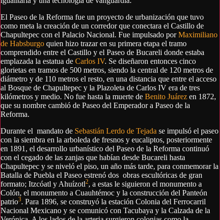
igualitaria y una tecnología de vanguardia.
El Paseo de la Reforma fue un proyecto de urbanización que tuvo
como meta la creación de un corredor que conectara el Castillo de
Chapultepec con el Palacio Nacional. Fue impulsado por
Maximiliano
de Habsburgo
quien hizo trazar en su primera etapa el tramo
comprendido entre el Castillo y el Paseo de Bucareli donde estaba
emplazada la estatua de
Carlos IV
. Se diseñaron entonces cinco
glorietas en tramos de 500 metros, siendo la central de 120 metros de
diámetro y de 110 metros el resto, en una distancia que entre el acceso
al Bosque de Chapultepec y la Plazoleta de Carlos IV era de tres
kilómetros y medio. No fue hasta la muerte de
Benito Juárez
en 1872,
que su nombre cambió de Paseo del Emperador a Paseo de la
Reforma.
Durante el mandato de
Sebastián Lerdo de Tejada
se impulsó el paseo
con la siembra en la arboleda de fresnos y eucaliptos, posteriormente
en 1891, el desarrollo urbanístico del Paseo de la Reforma continuó
con el cegado de las zanjas que habían desde Bucareli hasta
Chapultepec y se niveló el piso, un año más tarde, para conmemorar la
Batalla de Puebla el Paseo estrenó dos obras escultóricas de gran
2
formato; Itzcóatl y Ahuízotl
, a estas le siguieron el monumento a
Colón, el monumento a Cuauhtémoc y la construcción del Panteón
3
patrio
. Para 1896, se construyó la estación Colonia del Ferrocarril
Nacional Mexicano y se comunicó con Tacubaya y la Calzada de la
Verónica. A los lados de la arteria surgieron colonias como la