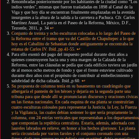
Renombradas posteriormente por los habitantes de la ciudad como “Los
indios verdes”, mismas que fueron trasladadas en 1898 al Canal de la
Viga y que hoy día se encuentran finalmente emplazadas en la avenida
insurgentes a la altura de la salida a la carretera a Pachuca. Cfr. Carlos
Martínez Asaad, La patria en el Paseo de la Reforma, México, D.F.,
Tezontle, 2011, p. 34
↩︎
Conjunto de treinta y ocho esculturas colocadas a lo largo del Paseo de
la Reforma entre el tramo que va del Castillo de Chapultepec a lo que
hoy es el Caballito de Sebastian donde antiguamente se encontraba la
estatua de Carlos IV. Ibíd.,pp.41-55.
↩︎
Para ello exentó del pago del impuesto predial durante diez años a
quienes construyeren hacia una y otra margen de la Calzada de la
Reforma, entre las cláusulas se pedía que cada edificio tuviera un jardín
de al menos ocho metros de fondo y que el frente estuviese cultivado
durante diez años con el propósito de contribuir al embellecimiento y
salubridad de dicha calzada. Ibíd.,p.60.
↩︎
Su propuesta de columna tenía en su basamento un cuadrángulo que
albergaría el panteón de los héroes y dejaría en la segunda parte una
tribuna para que desde allí se pronunciaran discursos y oraciones cívicas
en las fiestas nacionales. En cada esquina de esa planta se construirían
cuatro esculturas colosales para representar la Justicia, la Ley, la Fuerza
y la Vigilancia, las cuales debían sostener lo que sería propiamente la
columna, con 24 estrías verticales que representaban a los departamentos
que componían la república centralista. Estaría, además, adornada con
laureles labrados en relieve, en honor a los hechos gloriosos. La planta
sería circundada por varios faroles y el conjunto coronado con una
figura alada que,aunque no se definía con exactitud, debía materializar