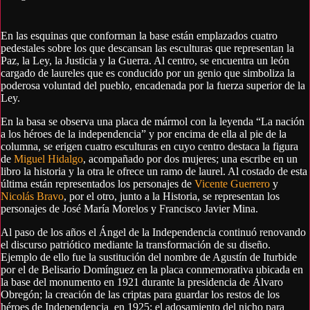
En las esquinas que conforman la base están emplazados cuatro
pedestales sobre los que descansan las esculturas que representan la
Paz, la Ley, la Justicia y la Guerra. Al centro, se encuentra un león
cargado de laureles que es conducido por un genio que simboliza la
poderosa voluntad del pueblo, encadenada por la fuerza superior de la
Ley.
En la basa se observa una placa de mármol con la leyenda “La nación
a los héroes de la independencia” y por encima de ella al pie de la
columna, se erigen cuatro esculturas en cuyo centro destaca la figura
de
Miguel Hidalgo
, acompañado por dos mujeres; una escribe en un
libro la historia y la otra le ofrece un ramo de laurel. Al costado de esta
última están representados los personajes de
Vicente Guerrero
y
Nicolás Bravo
, por el otro, junto a la Historia, se representan los
personajes de José María Morelos y Francisco Javier Mina.
Al paso de los años el Ángel de la Independencia continuó renovando
el discurso patriótico mediante la transformación de su diseño.
Ejemplo de ello fue la sustitución del nombre de Agustín de Iturbide
por el de Belisario Domínguez en la placa conmemorativa ubicada en
la base del monumento en 1921 durante la presidencia de Álvaro
Obregón; la creación de las criptas para guardar los restos de los
héroes de Independencia en 1925; el adosamiento del nicho para