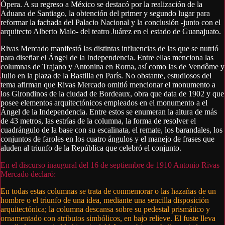
Ópera. A su regreso a México se destacó por la realización de la
Aduana de Santiago, la obtención del primer y segundo lugar para
reformar la fachada del Palacio Nacional y la conclusión -junto con el
arquitecto Alberto Malo- del teatro Juárez en el estado de Guanajuato.
Rivas Mercado manifestó las distintas influencias de las que se nutrió
para diseñar el Ángel de la Independencia. Entre ellas menciona las
columnas de Trajano y Antonina en Roma, así como las de Vendôme y
Julio en la plaza de la Bastilla en París. No obstante, estudiosos del
tema afirman que Rivas Mercado omitió mencionar el monumento a
los Girondinos de la ciudad de Bordeaux, obra que data de 1902 y que
posee elementos arquitectónicos empleados en el monumento a el
Ángel de la Independencia. Entre estos se enumeran la altura de más
de 43 metros, las estrías de la columna, la forma de resolver el
cuadrángulo de la base con su escalinata, el remate, los barandales, los
conjuntos de faroles en los cuatro ángulos y el manejo de frases que
aluden al triunfo de la República que celebró el conjunto.
En el discurso inaugural del 16 de septiembre de 1910 Antonio Rivas
Mercado declaró:
En todas estas columnas se trata de conmemorar o las hazañas de un
hombre o el triunfo de una idea, mediante una sencilla disposición
arquitectónica; la columna descansa sobre su pedestal prismático y
ornamentado con atributos simbólicos, en bajo relieve. El fuste lleva