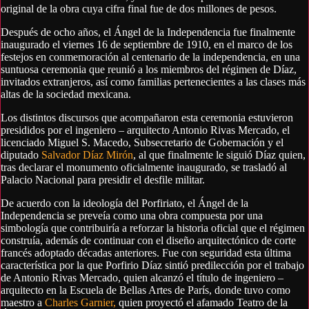
original de la obra cuya cifra final fue de dos millones de pesos.
Después de ocho años, el Ángel de la Independencia fue finalmente
inaugurado el viernes 16 de septiembre de 1910, en el marco de los
festejos en conmemoración al centenario de la independencia, en una
suntuosa ceremonia que reunió a los miembros del régimen de Díaz,
invitados extranjeros, así como familias pertenecientes a las clases más
altas de la sociedad mexicana.
Los distintos discursos que acompañaron esta ceremonia estuvieron
presididos por el ingeniero – arquitecto Antonio Rivas Mercado, el
licenciado Miguel S. Macedo, Subsecretario de Gobernación y el
diputado
Salvador Díaz Mirón
, al que finalmente le siguió Díaz quien,
tras declarar el monumento oficialmente inaugurado, se trasladó al
Palacio Nacional para presidir el desfile militar.
De acuerdo con la ideología del Porfiriato, el Ángel de la
Independencia se preveía como una obra compuesta por una
simbología que contribuiría a reforzar la historia oficial que el régimen
construía, además de continuar con el diseño arquitectónico de corte
francés adoptado décadas anteriores. Fue con seguridad esta última
característica por la que Porfirio Díaz sintió predilección por el trabajo
de Antonio Rivas Mercado, quien alcanzó el título de ingeniero –
arquitecto en la Escuela de Bellas Artes de París, donde tuvo como
maestro a
Charles Garnier,
quien proyectó el afamado Teatro de la